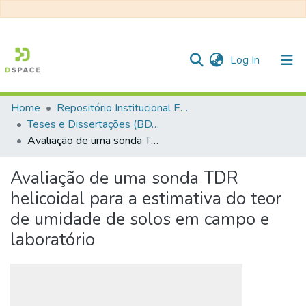
(current)
Log In
Home
Repositório Institucional EESC
Communities & Collections
Teses e Dissertações (BDTD USP)
Avaliação de uma sonda TDR helicoidal para a estimativa do teor de umidade de solos em campo e laboratório
All of DSpace
Statistics
Avaliação de uma sonda TDR
helicoidal para a estimativa do teor
de umidade de solos em campo e
laboratório