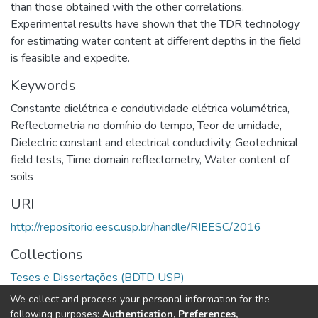
than those obtained with the other correlations.
Experimental results have shown that the TDR technology
for estimating water content at different depths in the field
is feasible and expedite.
Keywords
Constante dielétrica e condutividade elétrica volumétrica
,
Reflectometria no domínio do tempo
,
Teor de umidade
,
Dielectric constant and electrical conductivity
,
Geotechnical
field tests
,
Time domain reflectometry
,
Water content of
soils
URI
http://repositorio.eesc.usp.br/handle/RIEESC/2016
Collections
Teses e Dissertações (BDTD USP)
We collect and process your personal information for the
Full item page
following purposes:
Authentication, Preferences,