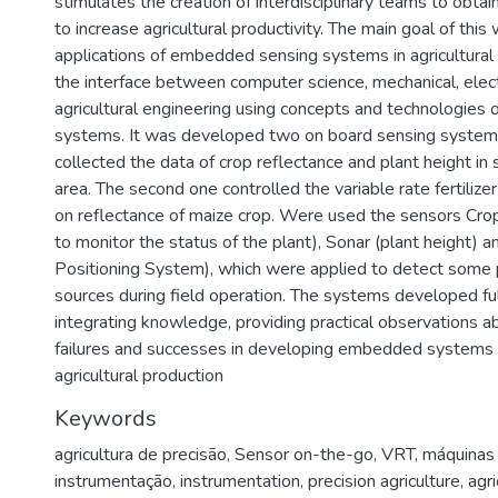
stimulates the creation of interdisciplinary teams to obtai
to increase agricultural productivity. The main goal of this
applications of embedded sensing systems in agricultural
the interface between computer science, mechanical, elect
agricultural engineering using concepts and technologie
systems. It was developed two on board sensing systems
collected the data of crop reflectance and plant height in
area. The second one controlled the variable rate fertilize
on reflectance of maize crop. Were used the sensors Crop 
to monitor the status of the plant), Sonar (plant height) 
Positioning System), which were applied to detect some 
sources during field operation. The systems developed fulf
integrating knowledge, providing practical observations a
failures and successes in developing embedded systems f
agricultural production
Keywords
agricultura de precisão
,
Sensor on-the-go
,
VRT
,
máquinas 
instrumentação
,
instrumentation
,
precision agriculture
,
agri