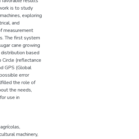
n favorable results
 work is to study
 machines, exploring
rical, and
s of measurement
. The first system
 sugar cane growing
r distribution based
Circle (reflectance
and GPS (Global
possible error
illed the role of
bout the needs,
or use in
agrícolas
,
cultural machinery
,