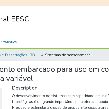
onal EESC
Statistics
Teses e Dissertações (BDTD USP)
Sistemas de sensoriamento embarcado para uso em controle de aplicações de insumos agrícolas à taxa variável
ento embarcado para uso em con
a variável
Description
O desenvolvimento de sistemas com capacidade de unir 
tecnológicas é de grande importância para oferecer apoio 
Precisão e estimular a criação de grupos interdisciplinares