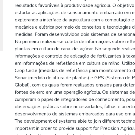
resultados favoráveis à produtividade agrícola. O objetiv
estudar as aplicações de sensoriamento embarcado em má
explorando a interface da agricultura com a computação e
mecânica e elétrica por meio de conceitos e tecnologias 
medidas. Foram desenvolvidos dois sistemas de sensor
No primeiro realizou-se coleta de informações sobre refle
plantas em cultura de cana-de-açúcar. No segundo realiz
informações e controle de aplicação de fertilizantes à tax
em informações de refletância em cultura de milho. Utili
Crop Circle (medidas de refletância para monitoramento de
Sonar (medida de altura de plantas) e GPS (Sistema de 
Global), com os quais foram realizados ensaios para deter
fontes de erro em uma operação agrícola. Os sistemas d
cumpriram o papel de integradores de conhecimento, poss
observações práticas sobre necessidades, falhas e acert
desenvolvimento de sistemas embarcados para uso em ap
The development of systems able to join different technol
important in order to provide support for Precision Agricul