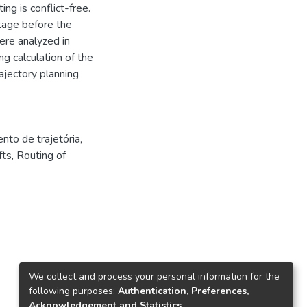
ing is conflict-free.
tage before the
ere analyzed in
ng calculation of the
ajectory planning
nto de trajetória
,
fts
,
Routing of
We collect and process your personal information for the
following purposes:
Authentication, Preferences,
Acknowledgement and Statistics
.