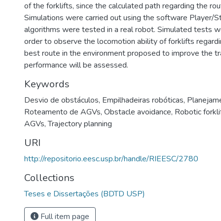
of the forklifts, since the calculated path regarding the rout
Simulations were carried out using the software Player/S
algorithms were tested in a real robot. Simulated tests w
order to observe the locomotion ability of forklifts regardi
best route in the environment proposed to improve the tr
performance will be assessed.
Keywords
Desvio de obstáculos
,
Empilhadeiras robóticas
,
Planejame
Roteamento de AGVs
,
Obstacle avoidance
,
Robotic forkli
AGVs
,
Trajectory planning
URI
http://repositorio.eesc.usp.br/handle/RIEESC/2780
Collections
Teses e Dissertações (BDTD USP)
Full item page