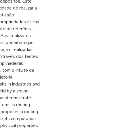
 depósitos. Este
dade de realizar a
ota são
propriedades físicas
nto de referência
Para realizar os
uais permitem que
sejam realizadas
 Através dos testes
mpilhadeiras
 com o intuito de
etória.
sks in industries and
held by a sound
ansference rate.
tems is routing
r proposes a routing
re, its computation
physical properties