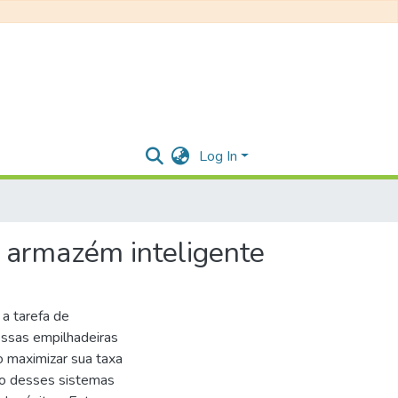
Log In
 armazém inteligente
 a tarefa de
essas empilhadeiras
o maximizar sua taxa
ão desses sistemas