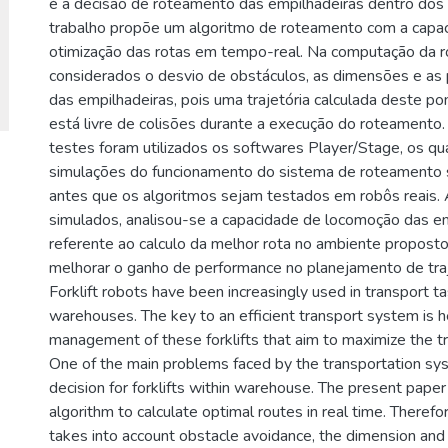
é a decisão de roteamento das empilhadeiras dentro dos
trabalho propõe um algoritmo de roteamento com a capaci
otimização das rotas em tempo-real. Na computação da r
considerados o desvio de obstáculos, as dimensões e as 
das empilhadeiras, pois uma trajetória calculada deste po
está livre de colisões durante a execução do roteamento. 
testes foram utilizados os softwares Player/Stage, os q
simulações do funcionamento do sistema de roteamento 
antes que os algoritmos sejam testados em robôs reais.
simulados, analisou-se a capacidade de locomoção das e
referente ao calculo da melhor rota no ambiente proposto,
melhorar o ganho de performance no planejamento de traj
Forklift robots have been increasingly used in transport ta
warehouses. The key to an efficient transport system is 
management of these forklifts that aim to maximize the tr
One of the main problems faced by the transportation sys
decision for forklifts within warehouse. The present pape
algorithm to calculate optimal routes in real time. Therefo
takes into account obstacle avoidance, the dimension and 