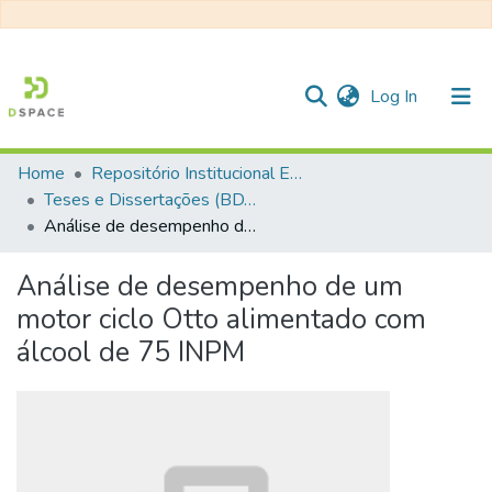
(current)
Log In
Home
Repositório Institucional EESC
Communities & Collections
Teses e Dissertações (BDTD USP)
Análise de desempenho de um motor ciclo Otto alimentado com álcool de 75 INPM
All of DSpace
Statistics
Análise de desempenho de um
motor ciclo Otto alimentado com
álcool de 75 INPM