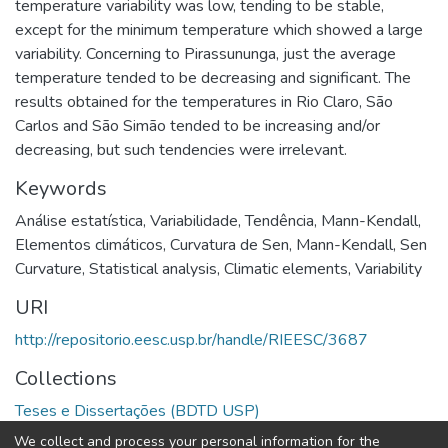
temperature variability was low, tending to be stable,
except for the minimum temperature which showed a large
variability. Concerning to Pirassununga, just the average
temperature tended to be decreasing and significant. The
results obtained for the temperatures in Rio Claro, São
Carlos and São Simão tended to be increasing and/or
decreasing, but such tendencies were irrelevant.
Keywords
Análise estatística
,
Variabilidade
,
Tendência
,
Mann-Kendall
,
Elementos climáticos
,
Curvatura de Sen
,
Mann-Kendall
,
Sen
Curvature
,
Statistical analysis
,
Climatic elements
,
Variability
URI
http://repositorio.eesc.usp.br/handle/RIEESC/3687
Collections
Teses e Dissertações (BDTD USP)
We collect and process your personal information for the