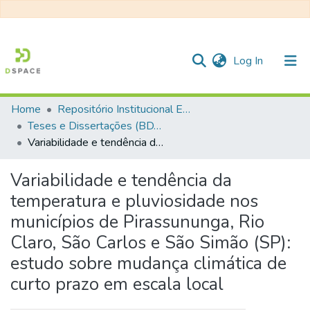
(current)
Log In
Home
Repositório Institucional EESC
Communities & Collections
Teses e Dissertações (BDTD USP)
Variabilidade e tendência da temperatura e pluviosidade nos municípios de Pirassununga, Rio Claro, São Carlos e São Simão (SP): estudo sobre mudança climática de curto prazo em escala local
All of DSpace
Statistics
Variabilidade e tendência da
temperatura e pluviosidade nos
municípios de Pirassununga, Rio
Claro, São Carlos e São Simão (SP):
estudo sobre mudança climática de
curto prazo em escala local