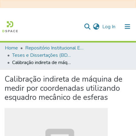
(current)
Log In
Home
Repositório Institucional EESC
Communities & Collections
Teses e Dissertações (BDTD USP)
Calibração indireta de máquina de medir por coordenadas utilizando esquadro mecânico de esferas
All of DSpace
Statistics
Calibração indireta de máquina de
medir por coordenadas utilizando
esquadro mecânico de esferas