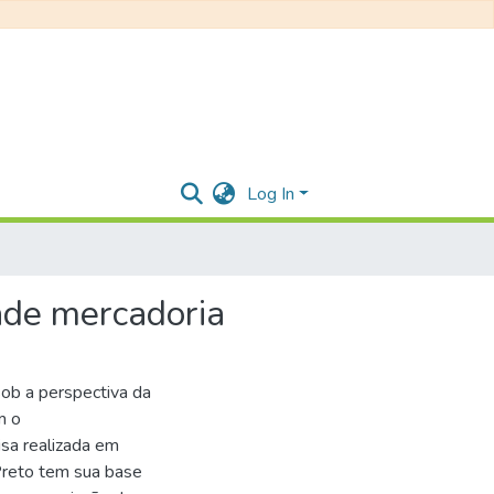
Log In
ade mercadoria
ob a perspectiva da
m o
sa realizada em
Preto tem sua base