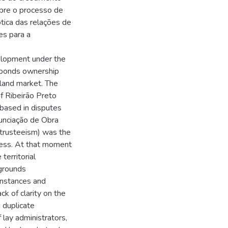
obre o processo de
tica das relações de
es para a
elopment under the
t bonds ownership
 land market. The
of Ribeirão Preto
 based in disputes
unciação de Obra
 (trusteeism) was the
cess. At that moment
territorial
 grounds
instances and
ck of clarity on the
 duplicate
 lay administrators,