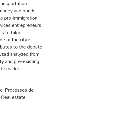
ransportation
f money and bonds,
the pro-immigration
ervices entrepreneurs
ms to take
e of the city is
tributes to the debate
alyzed analyzed from
ty and pre-existing
ate market.
io
,
Processos de
,
Real estate
,