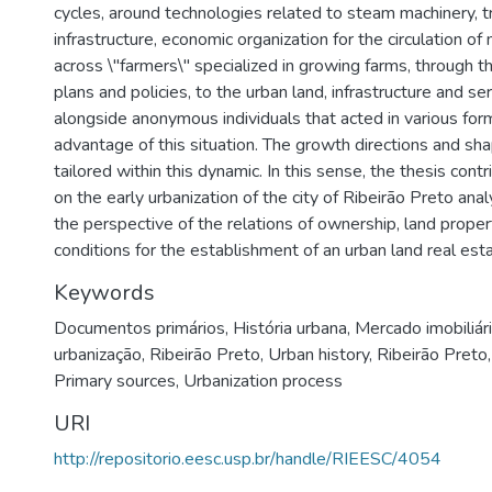
cycles, around technologies related to steam machinery, t
infrastructure, economic organization for the circulation o
across \"farmers\" specialized in growing farms, through 
plans and policies, to the urban land, infrastructure and s
alongside anonymous individuals that acted in various for
advantage of this situation. The growth directions and shap
tailored within this dynamic. In this sense, the thesis con
on the early urbanization of the city of Ribeirão Preto an
the perspective of the relations of ownership, land proper
conditions for the establishment of an urban land real est
Keywords
Documentos primários
,
História urbana
,
Mercado imobiliár
urbanização
,
Ribeirão Preto
,
Urban history
,
Ribeirão Preto
Primary sources
,
Urbanization process
URI
http://repositorio.eesc.usp.br/handle/RIEESC/4054