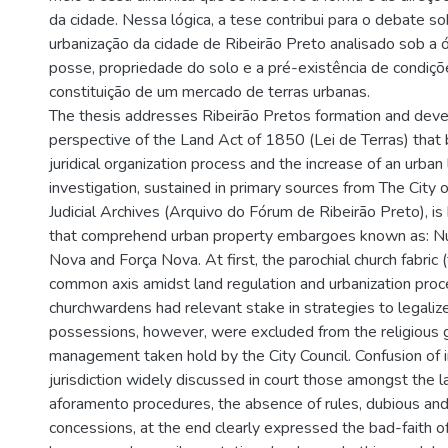
da cidade. Nessa lógica, a tese contribui para o debate s
urbanização da cidade de Ribeirão Preto analisado sob a ó
posse, propriedade do solo e a pré-existência de condiçõ
constituição de um mercado de terras urbanas.
The thesis addresses Ribeirão Pretos formation and dev
perspective of the Land Act of 1850 (Lei de Terras) tha
juridical organization process and the increase of an urban
investigation, sustained in primary sources from The City 
Judicial Archives (Arquivo do Fórum de Ribeirão Preto), is
that comprehend urban property embargoes known as: N
Nova and Força Nova. At first, the parochial church fabric
common axis amidst land regulation and urbanization pro
churchwardens had relevant stake in strategies to legalize 
possessions, however, were excluded from the religious
management taken hold by the City Council. Confusion of 
jurisdiction widely discussed in court those amongst the la
aforamento procedures, the absence of rules, dubious and
concessions, at the end clearly expressed the bad-faith of