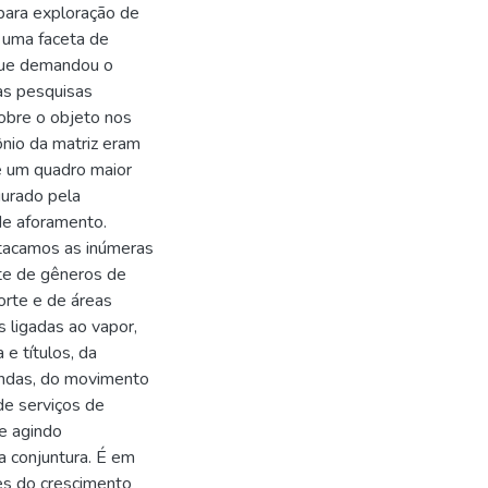
para exploração de
e uma faceta de
 que demandou o
as pesquisas
sobre o objeto nos
ônio da matriz eram
e um quadro maior
gurado pela
de aforamento.
tacamos as inúmeras
te de gêneros de
orte e de áreas
s ligadas ao vapor,
 e títulos, da
zendas, do movimento
de serviços de
ue agindo
a conjuntura. É em
es do crescimento