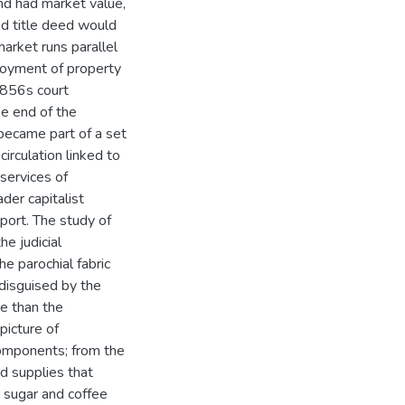
and had market value,
nd title deed would
market runs parallel
ployment of property
1856s court
he end of the
became part of a set
circulation linked to
services of
der capitalist
ort. The study of
e judicial
he parochial fabric
disguised by the
re than the
picture of
components; from the
d supplies that
 sugar and coffee