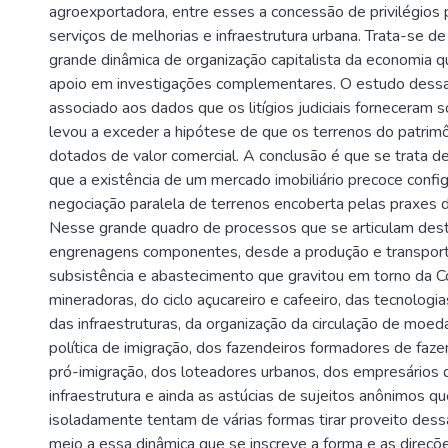
agroexportadora, entre esses a concessão de privilégios 
serviços de melhorias e infraestrutura urbana. Trata-se d
grande dinâmica de organização capitalista da economia
apoio em investigações complementares. O estudo dess
associado aos dados que os litígios judiciais forneceram 
levou a exceder a hipótese de que os terrenos do patrim
dotados de valor comercial. A conclusão é que se trata d
que a existência de um mercado imobiliário precoce confi
negociação paralela de terrenos encoberta pelas praxes 
Nesse grande quadro de processos que se articulam des
engrenagens componentes, desde a produção e transpor
subsistência e abastecimento que gravitou em torno da C
mineradoras, do ciclo açucareiro e cafeeiro, das tecnologia
das infraestruturas, da organização da circulação de moeda
política de imigração, dos fazendeiros formadores de fa
pró-imigração, dos loteadores urbanos, dos empresários 
infraestrutura e ainda as astúcias de sujeitos anônimos q
isoladamente tentam de várias formas tirar proveito dess
meio a essa dinâmica que se inscreve a forma e as direçõ