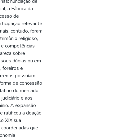
anas: nunciação de
al, a Fábrica da
ocesso de
rticipação relevante
riais, contudo, foram
rimônio religioso,
s e competências
lareza sobre
ssões dúbias ou em
 foreiros e
errenos possuíam
, forma de concessão
ulatino do mercado
judiciário e aos
ínio. A expansão
e ratificou a doação
lo XIX sua
es coordenadas que
conomia