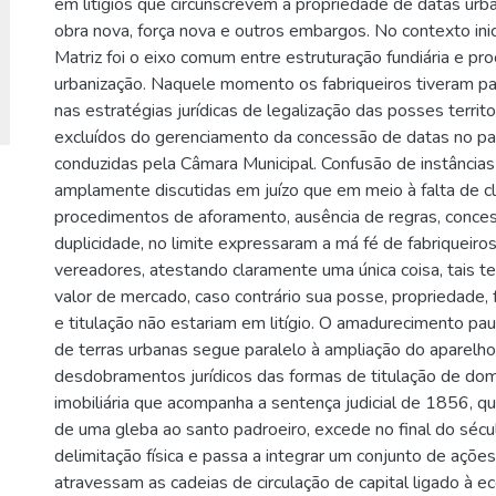
em litígios que circunscrevem a propriedade de datas urb
obra nova, força nova e outros embargos. No contexto inici
Matriz foi o eixo comum entre estruturação fundiária e pr
urbanização. Naquele momento os fabriqueiros tiveram pa
nas estratégias jurídicas de legalização das posses territo
excluídos do gerenciamento da concessão de datas no pat
conduzidas pela Câmara Municipal. Confusão de instância
amplamente discutidas em juízo que em meio à falta de c
procedimentos de aforamento, ausência de regras, conce
duplicidade, no limite expressaram a má fé de fabriqueiros,
vereadores, atestando claramente uma única coisa, tais t
valor de mercado, caso contrário sua posse, propriedade
e titulação não estariam em litígio. O amadurecimento pa
de terras urbanas segue paralelo à ampliação do aparelho 
desdobramentos jurídicos das formas de titulação de dom
imobiliária que acompanha a sentença judicial de 1856, qu
de uma gleba ao santo padroeiro, excede no final do sécu
delimitação física e passa a integrar um conjunto de açõ
atravessam as cadeias de circulação de capital ligado à e