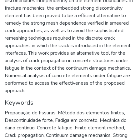
discontinuities independently on the element boundaries. In
fracture mechanics, the embedded strong discontinuity
element has been proved to be a efficient alternative to
remedy the strong mesh dependence verified in smeared
crack approaches, as well as to avoid the sophisticated
remeshing techniques required in the discrete crack
approaches, in which the crack is introduced in the element
interfaces. This work provides an alternative tool for the
analysis of crack propagation in concrete structures under
fatigue in the context of the continuum damage mechanics.
Numerical analysis of concrete elements under fatigue are
performed to access the effectiveness of the proposed
approach.
Keywords
Propagação de fissuras
,
Método dos elementos finitos
,
Descontinuidade forte
,
Fadiga em concreto
,
Mecânica do
dano contínuo
,
Concrete fatigue
,
Finite element method
,
Crack propagation
,
Continuum damage mechanics
,
Strong