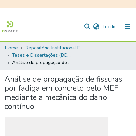
(current)
Log In
Home
Repositório Institucional EESC
Communities & Collections
Teses e Dissertações (BDTD USP)
Análise de propagação de fissuras por fadiga em concreto pelo MEF mediante a mecânica do dano contínuo
All of DSpace
Statistics
Análise de propagação de fissuras
por fadiga em concreto pelo MEF
mediante a mecânica do dano
contínuo