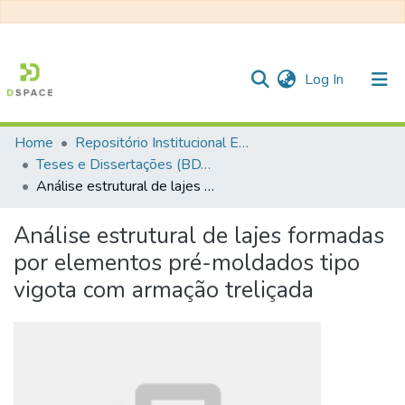
(current)
Log In
Home
Repositório Institucional EESC
Communities & Collections
Teses e Dissertações (BDTD USP)
Análise estrutural de lajes formadas por elementos pré-moldados tipo vigota com armação treliçada
All of DSpace
Statistics
Análise estrutural de lajes formadas
por elementos pré-moldados tipo
vigota com armação treliçada