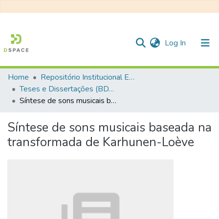
(current)
Log In
Home
Repositório Institucional EESC
Communities & Collections
Teses e Dissertações (BDTD USP)
Síntese de sons musicais baseada na transformada de Karhunen-Loève
All of DSpace
Statistics
Síntese de sons musicais baseada na
transformada de Karhunen-Loève