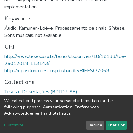
implementation.
Keywords
Áudio
,
Karhunen-Loève
,
Processamento de sinais
,
Síntese
,
Sons musicais
,
not available
URI
http://www.teses.usp.br/teses/disponiveis/18/18133/tde-
25012018-113143/
http://repositorio.eesc.usp.br/handle/RIEESC/7068
Collections
Teses e Dissertações (BDTD USP)
We collect and process your personal information for the
Full item page
following purposes:
Authentication, Preferences,
Acknowledgement and Statistics
.
DSpace software
copyright © 2002-2026
LYRASIS
Customize
Decline
That's ok
Cookie settings
Send Feedback