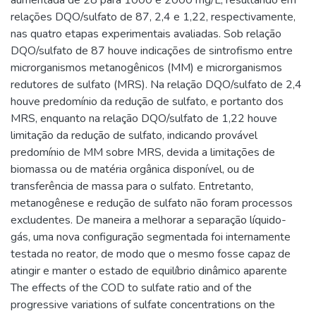
aumentada de 28 para 1000 e 2000 mg/L, resultando em
relações DQO/sulfato de 87, 2,4 e 1,22, respectivamente,
nas quatro etapas experimentais avaliadas. Sob relação
DQO/sulfato de 87 houve indicações de sintrofismo entre
microrganismos metanogênicos (MM) e microrganismos
redutores de sulfato (MRS). Na relação DQO/sulfato de 2,4
houve predomínio da redução de sulfato, e portanto dos
MRS, enquanto na relação DQO/sulfato de 1,22 houve
limitação da redução de sulfato, indicando provável
predomínio de MM sobre MRS, devida a limitações de
biomassa ou de matéria orgânica disponível, ou de
transferência de massa para o sulfato. Entretanto,
metanogênese e redução de sulfato não foram processos
excludentes. De maneira a melhorar a separação líquido-
gás, uma nova configuração segmentada foi internamente
testada no reator, de modo que o mesmo fosse capaz de
atingir e manter o estado de equilíbrio dinâmico aparente
The effects of the COD to sulfate ratio and of the
progressive variations of sulfate concentrations on the