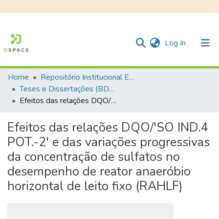
(current)
Log In
Home
Repositório Institucional EESC
Communities & Collections
Teses e Dissertações (BDTD USP)
Efeitos das relações DQO/'SO IND.4 POT.-2' e das variações progressivas da concentração de sulfatos no desempenho de reator anaeróbio horizontal de leito fixo (RAHLF)
All of DSpace
Statistics
Efeitos das relações DQO/'SO IND.4
POT.-2' e das variações progressivas
da concentração de sulfatos no
desempenho de reator anaeróbio
horizontal de leito fixo (RAHLF)