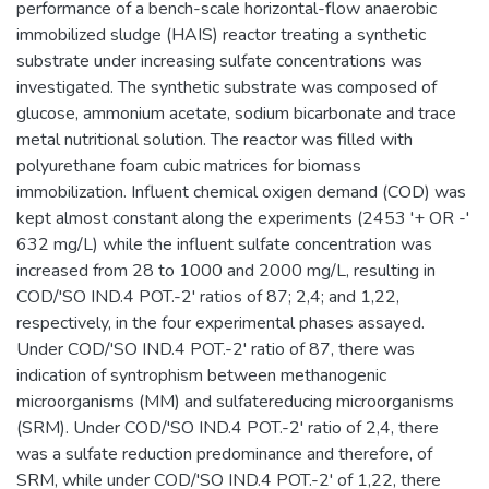
performance of a bench-scale horizontal-flow anaerobic
immobilized sludge (HAIS) reactor treating a synthetic
substrate under increasing sulfate concentrations was
investigated. The synthetic substrate was composed of
glucose, ammonium acetate, sodium bicarbonate and trace
metal nutritional solution. The reactor was filled with
polyurethane foam cubic matrices for biomass
immobilization. Influent chemical oxigen demand (COD) was
kept almost constant along the experiments (2453 '+ OR -'
632 mg/L) while the influent sulfate concentration was
increased from 28 to 1000 and 2000 mg/L, resulting in
COD/'SO IND.4 POT.-2' ratios of 87; 2,4; and 1,22,
respectively, in the four experimental phases assayed.
Under COD/'SO IND.4 POT.-2' ratio of 87, there was
indication of syntrophism between methanogenic
microorganisms (MM) and sulfatereducing microorganisms
(SRM). Under COD/'SO IND.4 POT.-2' ratio of 2,4, there
was a sulfate reduction predominance and therefore, of
SRM, while under COD/'SO IND.4 POT.-2' of 1,22, there