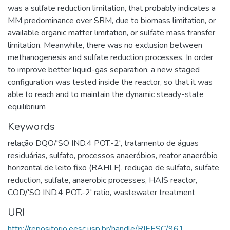
was a sulfate reduction limitation, that probably indicates a
MM predominance over SRM, due to biomass limitation, or
available organic matter limitation, or sulfate mass transfer
limitation. Meanwhile, there was no exclusion between
methanogenesis and sulfate reduction processes. In order
to improve better liquid-gas separation, a new staged
configuration was tested inside the reactor, so that it was
able to reach and to maintain the dynamic steady-state
equilibrium
Keywords
relação DQO/'SO IND.4 POT.-2'
,
tratamento de águas
residuárias
,
sulfato
,
processos anaeróbios
,
reator anaeróbio
horizontal de leito fixo (RAHLF)
,
redução de sulfato
,
sulfate
reduction
,
sulfate
,
anaerobic processes
,
HAIS reactor
,
COD/'SO IND.4 POT.-2' ratio
,
wastewater treatment
URI
http://repositorio.eesc.usp.br/handle/RIEESC/961