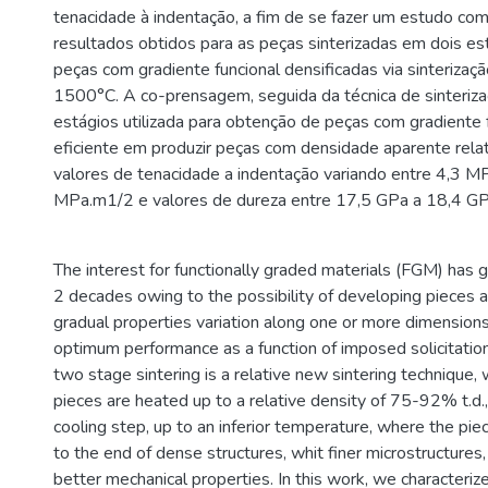
tenacidade à indentação, a fim de se fazer um estudo co
resultados obtidos para as peças sinterizadas em dois e
peças com gradiente funcional densificadas via sinterizaç
1500°C. A co-prensagem, seguida da técnica de sinteriz
estágios utilizada para obtenção de peças com gradiente fu
eficiente em produzir peças com densidade aparente rela
valores de tenacidade a indentação variando entre 4,3 M
MPa.m1/2 e valores de dureza entre 17,5 GPa a 18,4 GP
The interest for functionally graded materials (FGM) has 
2 decades owing to the possibility of developing pieces 
gradual properties variation along one or more dimensions
optimum performance as a function of imposed solicitation
two stage sintering is a relative new sintering technique
pieces are heated up to a relative density of 75-92% t.d.,
cooling step, up to an inferior temperature, where the pie
to the end of dense structures, whit finer microstructures,
better mechanical properties. In this work, we characteriz