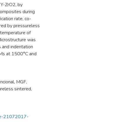
 3Y-ZrO2, by
 composites during
cation rate, co-
red by pressureless
k temperature of
icrostructure was
 and indentation
GMs at 1500°C and
ncional
,
MGF
,
reless sintered
,
tde-21072017-