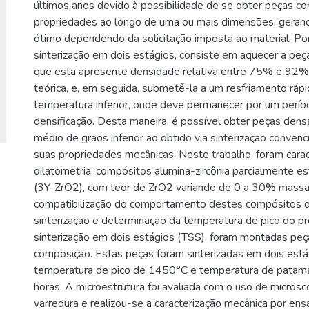
últimos anos devido à possibilidade de se obter peças co
propriedades ao longo de uma ou mais dimensões, ger
ótimo dependendo da solicitação imposta ao material. Por
sinterização em dois estágios, consiste em aquecer a pe
que esta apresente densidade relativa entre 75% e 92%
teórica, e, em seguida, submetê-la a um resfriamento ráp
temperatura inferior, onde deve permanecer por um perío
densificação. Desta maneira, é possível obter peças den
médio de grãos inferior ao obtido via sinterização conven
suas propriedades mecânicas. Neste trabalho, foram carac
dilatometria, compósitos alumina-zircônia parcialmente est
(3Y-ZrO2), com teor de ZrO2 variando de 0 a 30% mass
compatibilização do comportamento destes compósitos d
sinterização e determinação da temperatura de pico do p
sinterização em dois estágios (TSS), foram montadas pe
composição. Estas peças foram sinterizadas em dois está
temperatura de pico de 1450°C e temperatura de patam
horas. A microestrutura foi avaliada com o uso de microsc
varredura e realizou-se a caracterização mecânica por ens