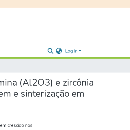
Log In
mina (Al2O3) e zircônia
gem e sinterização em
tem crescido nos