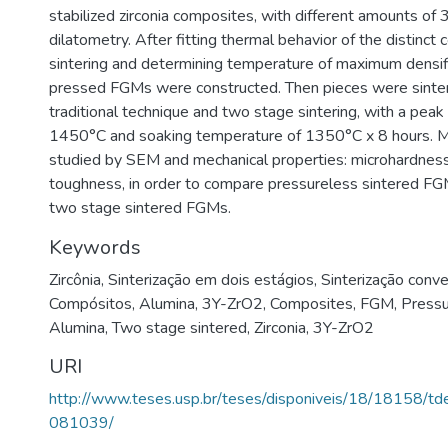
stabilized zirconia composites, with different amounts of
dilatometry. After fitting thermal behavior of the distinct
sintering and determining temperature of maximum densifi
pressed FGMs were constructed. Then pieces were sinte
traditional technique and two stage sintering, with a pea
1450°C and soaking temperature of 1350°C x 8 hours. M
studied by SEM and mechanical properties: microhardness
toughness, in order to compare pressureless sintered F
two stage sintered FGMs.
Keywords
Zircônia
,
Sinterização em dois estágios
,
Sinterização conve
Compósitos
,
Alumina
,
3Y-ZrO2
,
Composites
,
FGM
,
Pressu
Alumina
,
Two stage sintered
,
Zirconia
,
3Y-ZrO2
URI
http://www.teses.usp.br/teses/disponiveis/18/18158/
081039/