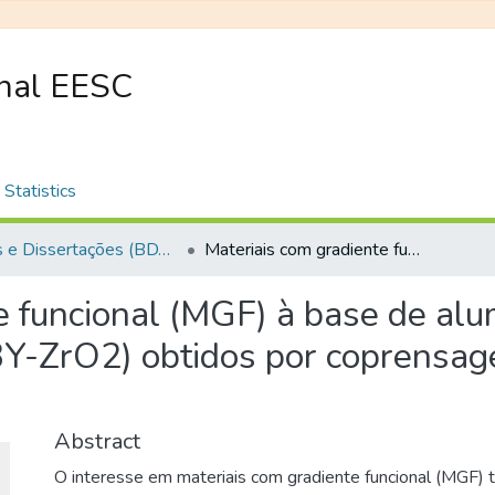
onal EESC
Statistics
Teses e Dissertações (BDTD USP)
Materiais com gradiente funcional (MGF) à base de alumina (Al2O3) e zircônia estabilizada com ítria (3Y-ZrO2) obtidos por coprensagem e sinterização em dois estágios
e funcional (MGF) à base de alu
 (3Y-ZrO2) obtidos por coprensa
Abstract
O interesse em materiais com gradiente funcional (MGF) 