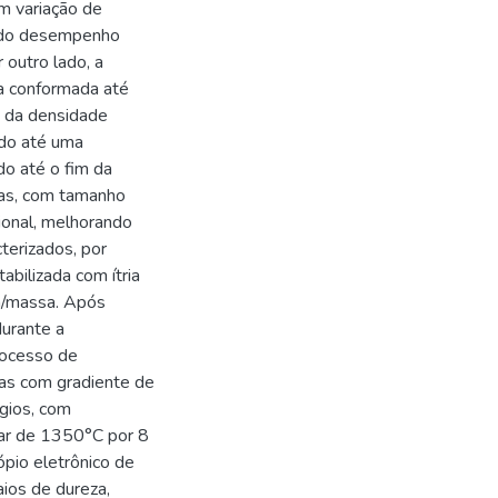
m variação de
ando desempenho
 outro lado, a
ça conformada até
 da densidade
ido até uma
do até o fim da
sas, com tamanho
cional, melhorando
terizados, por
abilizada com ítria
a/massa. Após
urante a
rocesso de
ças com gradiente de
gios, com
ar de 1350°C por 8
ópio eletrônico de
aios de dureza,