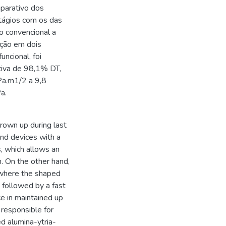
mparativo dos
stágios com os das
ão convencional a
ação em dois
ncional, foi
tiva de 98,1% DT,
Pa.m1/2 a 9,8
a.
grown up during last
and devices with a
, which allows an
. On the other hand,
, where the shaped
 followed by a fast
ce in maintained up
 responsible for
ed alumina-ytria-