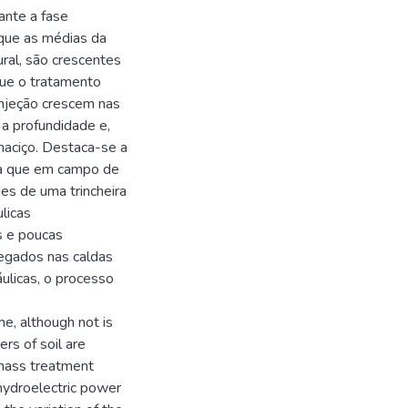
ante a fase
 que as médias da
ural, são crescentes
ue o tratamento
injeção crescem nas
a profundidade e,
aciço. Destaca-se a
da que em campo de
des de uma trincheira
licas
s e poucas
regados nas caldas
áulicas, o processo
me, although not is
ers of soil are
 mass treatment
 hydroelectric power