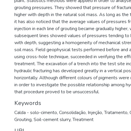
plant. Statistics methods were applied in order to analyse 
grouting pressures. They showed that pressure of fracturi
higher with depth in the natural soil mass. As long as the
it has also noticed that the average values of pressures f
injection in each line of grouting became gradually higher, 
subsequent lines showed values of pressures tending to
with depth, suggesting a homogeneity of mechanical stren
soil mass. Field geophysical tests performed before and a
using cross-hole technique, succeeded in verifying the effi
treatment. The excavation of a trench into the test site in
hydraulic fracturing has developed greatly in a vertical pos
horizontally. Although different colours of pigments were 
in order to investigate the possible relationship among hyd
that procedure proved to be unsuccessful.
Keywords
Calda - solo-cimento
,
Consolidação
,
Injeção
,
Tratamento
,
Grouting
,
Soil-cement slurry
,
Treatment
URI