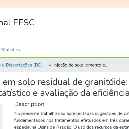
onal EESC
Statistics
Teses e Dissertações (BDTD USP)
Injeção de solo-cimento em solo residual de granitóide: uma proposta de análise com suporte estatístico e avaliação da eficiência com método geofísico
 em solo residual de granitóide
atístico e avaliação da eficiênc
Description
No presente trabalho são apresentadas sugestões de crit
fundamentados nos tratamentos efetuados em três obras 
especial na Usina de Rasgão. O uso dos recursos da esta