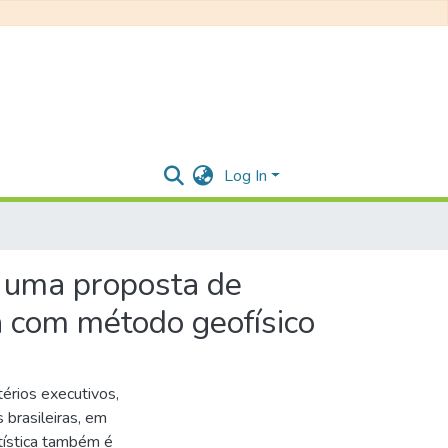
Log In
: uma proposta de
ia com método geofísico
érios executivos,
brasileiras, em
tística também é