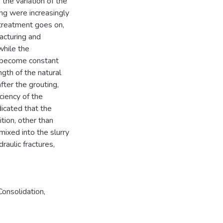
the variation of the
ng were increasingly
 treatment goes on,
racturing and
while the
 become constant
gth of the natural
fter the grouting,
ciency of the
dicated that the
ition, other than
mixed into the slurry
raulic fractures,
Consolidation
,