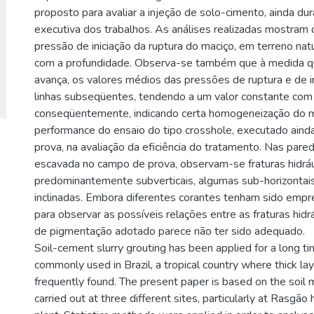
proposto para avaliar a injeção de solo-cimento, ainda dur
executiva dos trabalhos. As análises realizadas mostram
pressão de iniciação da ruptura do maciço, em terreno nat
com a profundidade. Observa-se também que à medida q
avança, os valores médios das pressões de ruptura e de 
linhas subseqüentes, tendendo a um valor constante com 
conseqüentemente, indicando certa homogeneização do m
performance do ensaio do tipo crosshole, executado ain
prova, na avaliação da eficiência do tratamento. Nas pare
escavada no campo de prova, observam-se fraturas hidráu
predominantemente subverticais, algumas sub-horizontai
inclinadas. Embora diferentes corantes tenham sido emp
para observar as possíveis relações entre as fraturas hidr
de pigmentação adotado parece não ter sido adequado.
Soil-cement slurry grouting has been applied for a long ti
commonly used in Brazil, a tropical country where thick lay
frequently found. The present paper is based on the soil
carried out at three different sites, particularly at Rasgão