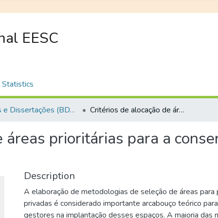
onal EESC
Statistics
Teses e Dissertações (BDTD USP)
Critérios de alocação de áreas prioritárias para a conservação em terras privadas
e áreas prioritárias para a cons
Description
A elaboração de metodologias de seleção de áreas para 
privadas é considerado importante arcabouço teórico para
gestores na implantação desses espaços. A maioria das