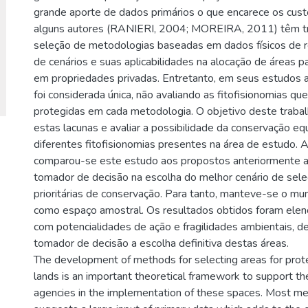
grande aporte de dados primários o que encarece os cust
alguns autores (RANIERI, 2004; MOREIRA, 2011) têm t
seleção de metodologias baseadas em dados físicos de r
de cenários e suas aplicabilidades na alocação de áreas p
em propriedades privadas. Entretanto, em seus estudos 
foi considerada única, não avaliando as fitofisionomias qu
protegidas em cada metodologia. O objetivo deste trabal
estas lacunas e avaliar a possibilidade da conservação equ
diferentes fitofisionomias presentes na área de estudo. 
comparou-se este estudo aos propostos anteriormente a 
tomador de decisão na escolha do melhor cenário de sele
prioritárias de conservação. Para tanto, manteve-se o mun
como espaço amostral. Os resultados obtidos foram ele
com potencialidades de ação e fragilidades ambientais, d
tomador de decisão a escolha definitiva destas áreas.
The development of methods for selecting areas for prote
lands is an important theoretical framework to support 
agencies in the implementation of these spaces. Most m