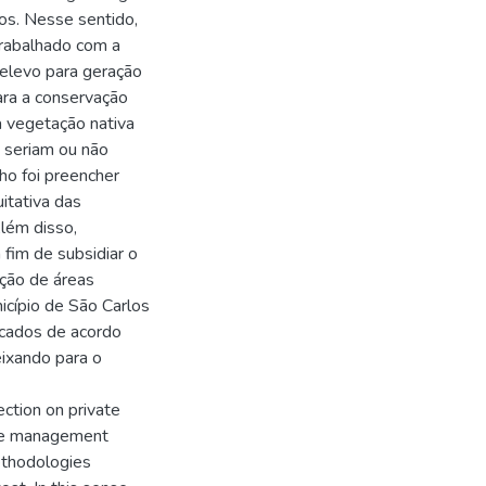
os. Nesse sentido,
rabalhado com a
elevo para geração
ara a conservação
a vegetação nativa
e seriam ou não
ho foi preencher
itativa das
Além disso,
fim de subsidiar o
ção de áreas
icípio de São Carlos
ncados de acordo
eixando para o
ction on private
the management
ethodologies