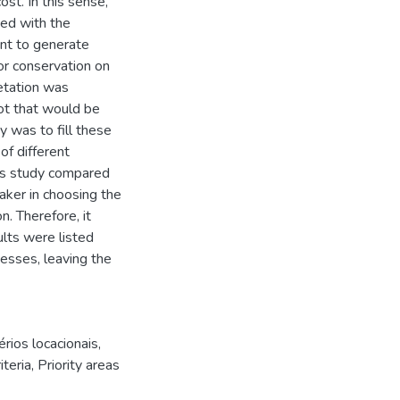
st. In this sense,
ed with the
ant to generate
for conservation on
getation was
ot that would be
y was to fill these
of different
his study compared
aker in choosing the
n. Therefore, it
lts were listed
esses, leaving the
érios locacionais
,
iteria
,
Priority areas