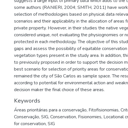
suggests a large input of primary data which adds to the co
some authors (RANIERI, 2004; SMITH, 2011) have work
selection of methodologies based on physical data relev
scenarios and their applicability in the allocation of areas 
private property. However, in their studies the native ve
considered unique, not evaluating the physiognomies or n
protected in each methodology. The objective of this stud
gaps and assess the possibility of equitable conservation 
vegetation types present in the study area. In addition, t
to previously proposed in order to support the decision m
best scenario for selection of priority areas for conservatio
remained the city of São Carlos as sample space. The resu
according to potential for environmental action and weakn
decision maker the final choice of these areas.
Keywords
Áreas prioritárias para a conservação
,
Fitofisionomias
,
Crit
Conservação
,
SIG
,
Conservation
,
Fisionomies
,
Locational cr
for conservation
,
SIG