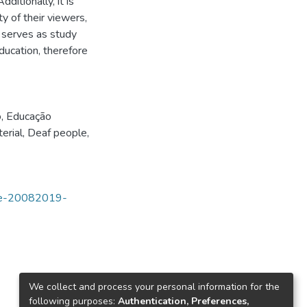
itionally, it is
y of their viewers,
 serves as study
ducation, therefore
o
,
Educação
erial
,
Deaf people
,
tde-20082019-
We collect and process your personal information for the
following purposes:
Authentication, Preferences,