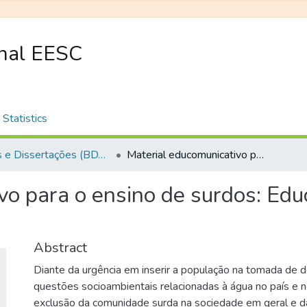
onal EESC
Statistics
Teses e Dissertações (BDTD USP)
Material educomunicativo para o ensino de surdos: Educação Ambiental para as águas
vo para o ensino de surdos: Ed
Abstract
Diante da urgência em inserir a população na tomada de 
questões socioambientais relacionadas à água no país e 
exclusão da comunidade surda na sociedade em geral e da