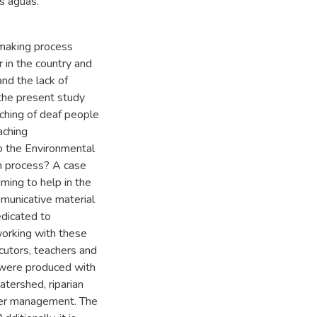
s águas.
-making process
 in the country and
and the lack of
 the present study
ching of deaf people
aching
o the Environmental
h process? A case
ing to help in the
comunicative material
edicated to
working with these
ocutors, teachers and
s were produced with
atershed, riparian
ater management. The