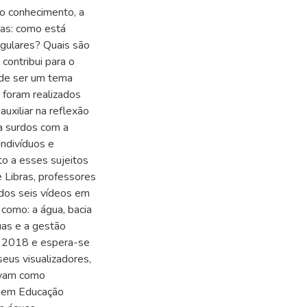
ao conhecimento, a
as: como está
egulares? Quais são
contribui para o
de ser um tema
 foram realizados
auxiliar na reflexão
ra surdos com a
indivíduos e
to a esses sujeitos
e Libras, professores
dos seis vídeos em
como: a água, bacia
guas e a gestão
e 2018 e espera-se
eus visualizadores,
irvam como
s em Educação