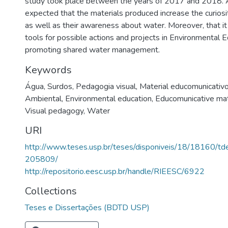
study took place between the years of 2017 and 2018. Add
expected that the materials produced increase the curiosit
as well as their awareness about water. Moreover, that it
tools for possible actions and projects in Environmental E
promoting shared water management.
Keywords
Água
,
Surdos
,
Pedagogia visual
,
Material educomunicativ
Ambiental
,
Environmental education
,
Educomunicative mat
Visual pedagogy
,
Water
URI
http://www.teses.usp.br/teses/disponiveis/18/18160/
205809/
http://repositorio.eesc.usp.br/handle/RIEESC/6922
Collections
Teses e Dissertações (BDTD USP)