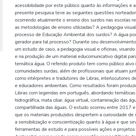
acessibilidade por este público quanto às informações e 
presente pesquisa teve as seguintes questões norteador
ocorrendo atualmente o ensino dos surdos nas escolas r
as metodologias de ensino utilizadas? A pedagogia visual 
processo de Educação Ambiental dos surdos? A água po
gerador para tal processo? Durante seu desenvolvimento
um estudo de caso, a pedagogia visual e oficinas, visando 
e na produção de um material educomunicativo digital pa
temática água. O referido produto tem como público alvo 
comunidades surdas, além de profissionais que atuam jun
como intérpretes e tradutores de Libras, interlocutores d
e educadores ambientais. Como resultados foram produzi
Libras com legendas em português, abordando temáticas 
hidrográfica, mata ciliar, água virtual, contaminação das á
compartilhada das águas. O estudo ocorreu entre 2017 
que os materiais produzidos despertem a curiosidade de s
a sensibilização e conscientização quanto à água e que s
ferramentas de estudo e para possíveis ações e projeto