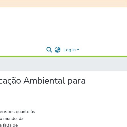
Log In
ucação Ambiental para
decisões quanto às
no mundo, da
 falta de